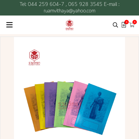
Tel: 044 259 604-7 ,
065 928 3545 E-mail :
ruamvithaya@yahoo.com
0
0