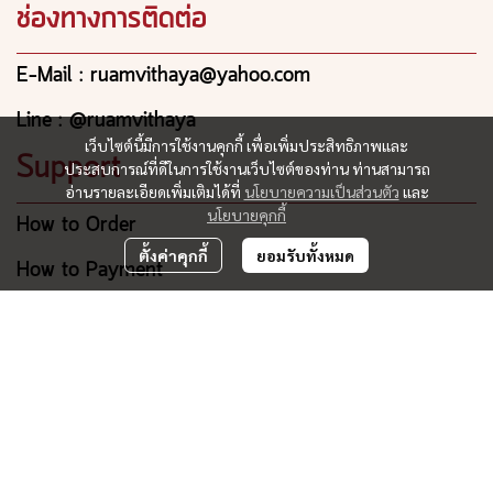
ช่องทางการติดต่อ
E-Mail : ruamvithaya@yahoo.com
Line : @ruamvithaya
เว็บไซต์นี้มีการใช้งานคุกกี้ เพื่อเพิ่มประสิทธิภาพและ
Support
ประสบการณ์ที่ดีในการใช้งานเว็บไซต์ของท่าน ท่านสามารถ
อ่านรายละเอียดเพิ่มเติมได้ที่
นโยบายความเป็นส่วนตัว
และ
นโยบายคุกกี้
How to Order
ตั้งค่าคุกกี้
ยอมรับทั้งหมด
How to Payment
Order Tracking
บริษัท รวมวิทยา จำกัด
ที่อยู่ 275, 275/1, 275/2, 277, 279 ถ.ยมราช ต.ในเมือง อ.เมือง
นครราชสีมา จ.นครราชสีมา 30000
Tel: 044 259 604-7 , 065 928 3545