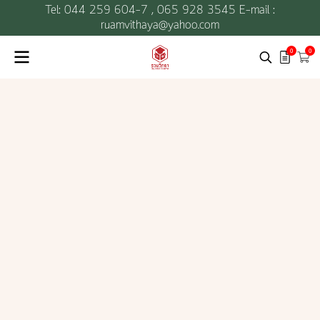
Tel: 044 259 604-7 ,
065 928 3545 E-mail :
ruamvithaya@yahoo.com
0
0