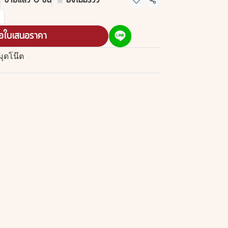
ขายแล้ว 0 ชิ้น
ยังไม่มีรีวิว
แชร์
อใบเสนอราคา
มุดโน๊ต