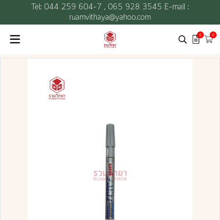
Tel: 044 259 604-7 ,
065 928 3545 E-mail :
ruamvithaya@yahoo.com
0
0