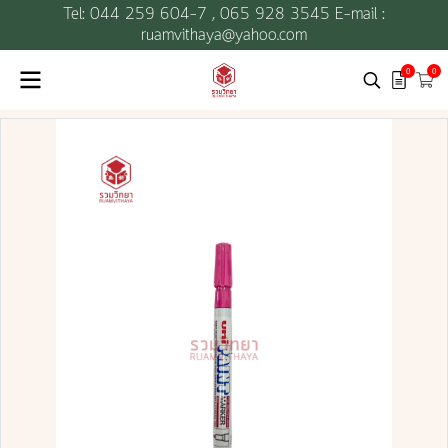
Tel: 044 259 604-7 ,
065 928 3545 E-mail :
ruamvithaya@yahoo.com
0
0