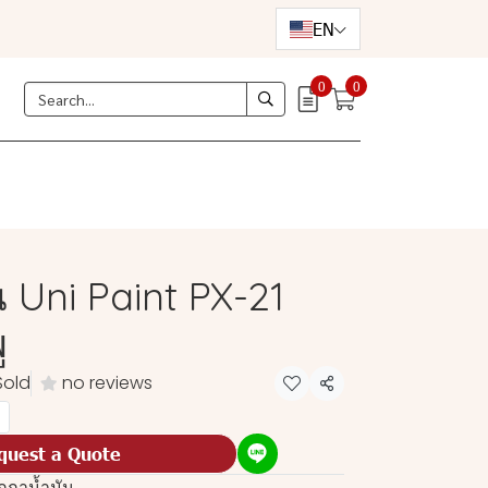
EN
0
0
 Uni Paint PX-21
ู
Sold
no reviews
Share
quest a Quote
กกาน้ำมัน