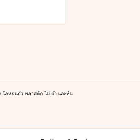
โลหะ แก้ว พลาสติก ไม้ ผ้า และหิน