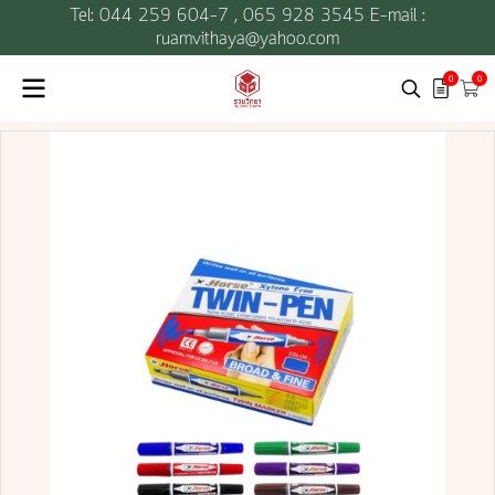
Tel: 044 259 604-7 ,
065 928 3545 E-mail :
ruamvithaya@yahoo.com
0
0