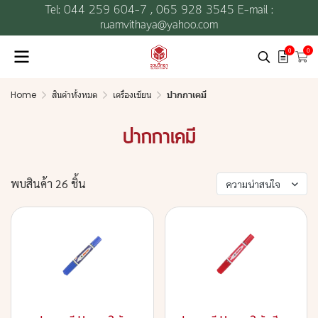
Tel: 044 259 604-7 ,
065 928 3545 E-mail :
ruamvithaya@yahoo.com
0
0
Home
สินค้าทั้งหมด
เครื่องเขียน
ปากกาเคมี
ปากกาเคมี
พบสินค้า 26 ชิ้น
ความน่าสนใจ