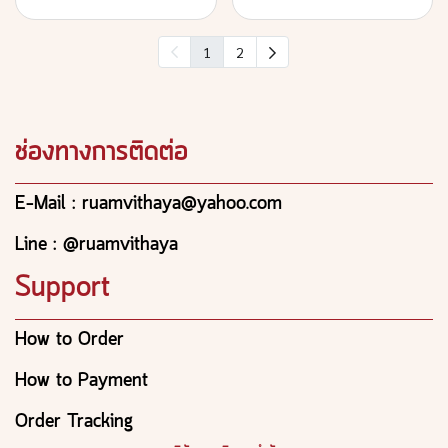
1
2
ช่องทางการติดต่อ
E-Mail : ruamvithaya@yahoo.com
Line : @ruamvithaya
Support
How to Order
How to Payment
Order Tracking