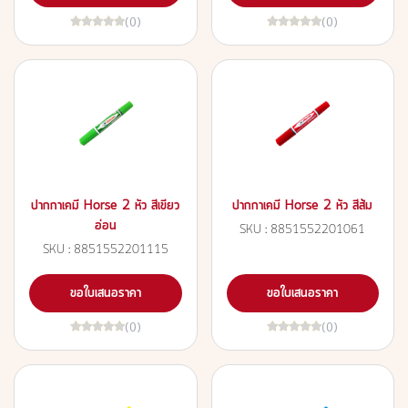
(0)
(0)
ปากกาเคมี Horse 2 หัว สีเขียว
ปากกาเคมี Horse 2 หัว สีส้ม
อ่อน
SKU : 8851552201061
SKU : 8851552201115
ขอใบเสนอราคา
ขอใบเสนอราคา
(0)
(0)