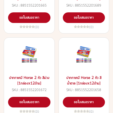
SKU : 8851552201665
SKU : 8851552201689
ขอใบเสนอราคา
ขอใบเสนอราคา
(0)
(0)
ปากกาเคมี Horse 2 หัว สีม่วง
ปากกาเคมี Horse 2 หัว สี
[1กล่องx12ด้าม]
น้ำตาล [1กล่องx12ด้าม]
SKU : 8851552201672
SKU : 8851552201658
ขอใบเสนอราคา
ขอใบเสนอราคา
(0)
(0)