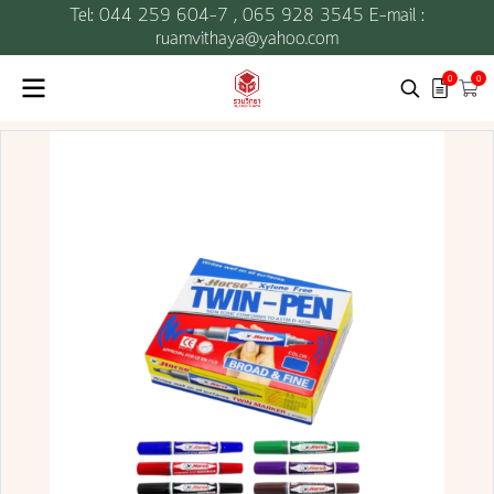
Tel: 044 259 604-7 ,
065 928 3545 E-mail :
ruamvithaya@yahoo.com
0
0