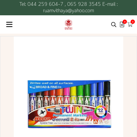
Tel: 044 259 604-7 ,
065 928 3545 E-mail :
ruamvithaya@yahoo.com
0
0