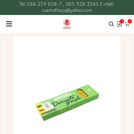
Tel: 044 259 604-7 ,
065 928 3545 E-mail :
ruamvithaya@yahoo.com
0
0