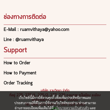
ช่องทางการติดต่อ
E-Mail : ruamvithaya@yahoo.com
Line : @ruamvithaya
Support
How to Order
How to Payment
Order Tracking
บริษัท รวมวิทยา จำกัด
ที่อยู่ 275, 275/1, 275/2, 277, 279 ถ.ยมราช ต.ในเมือง อ.เมือง
เว็บไซต์นี้มีการใช้งานคุกกี้ เพื่อเพิ่มประสิทธิภาพและ
นครราชสีมา จ.นครราชสีมา 30000
ประสบการณ์ที่ดีในการใช้งานเว็บไซต์ของท่าน ท่านสามารถ
Tel: 044 259 604-7 , 065 928 3545
อ่านรายละเอียดเพิ่มเติมได้ที่
นโยบายความเป็นส่วนตัว
และ