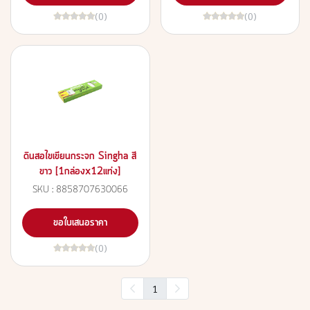
(0)
(0)
ดินสอไขเขียนกระจก Singha สี
ขาว [1กล่องx12แท่ง]
SKU : 8858707630066
ขอใบเสนอราคา
(0)
1