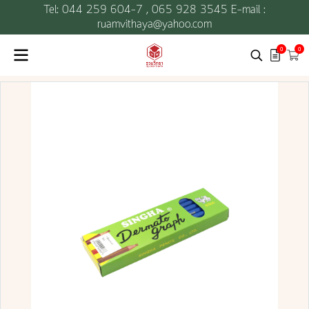
Tel: 044 259 604-7 ,
065 928 3545 E-mail :
ruamvithaya@yahoo.com
0
0