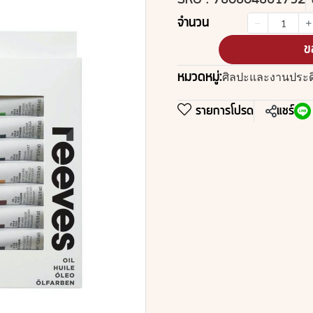
SKU : 780804861792
จำนวน
ข
หมวดหมู่:
ศิลปะและงานประดิ
รายการโปรด
แชร์