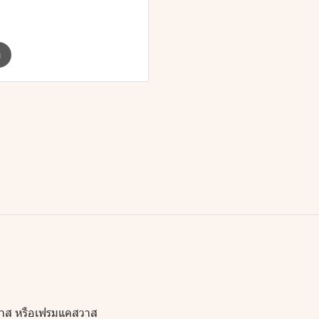
m
วาส หรือเฟรมแคสวาส