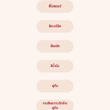
สีโปสเตอร์
สีอะครีลิค
สีชอล์ค
สีน้ำมัน
พู่กัน
จานสีและกระติกล้าง
พู่กัน