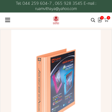
Tel: 044 259 604-7 ,
065 928 3545 E-mail :
ruamvithaya@yahoo.com
0
0