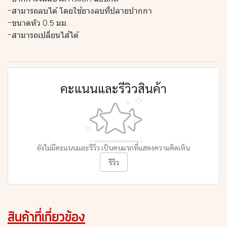
-สามารถลบได้ โดยใช้ยางลบที่ปลายปากกา
-ขนาดหัว 0.5 มม.
-สามารถเปลี่ยนไส้ได้
คะแนนและรีวิวสินค้า
ยังไม่มีคะแนนและรีวิว เป็นคนแรกที่แสดงความคิดเห็น
รีวิว
สินค้าที่เกี่ยวข้อง