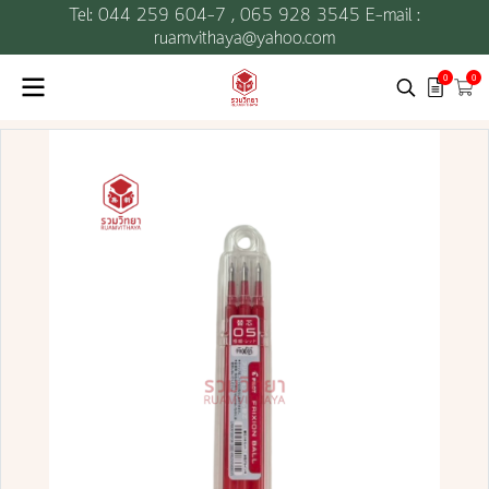
Tel: 044 259 604-7 ,
065 928 3545 E-mail :
ruamvithaya@yahoo.com
0
0