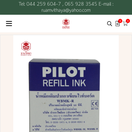
Tel: 044 259 604-7 ,
065 928 3545 E-mail :
ruamvithaya@yahoo.com
0
0