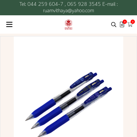
Tel: 044 259 604-7 ,
065 928 3545 E-mail :
ruamvithaya@yahoo.com
0
0