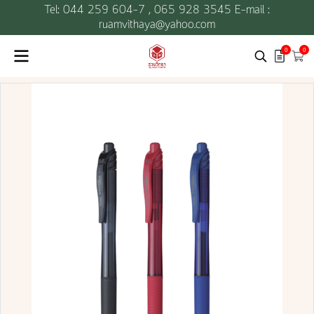
Tel: 044 259 604-7 ,
065 928 3545 E-mail :
ruamvithaya@yahoo.com
0
0