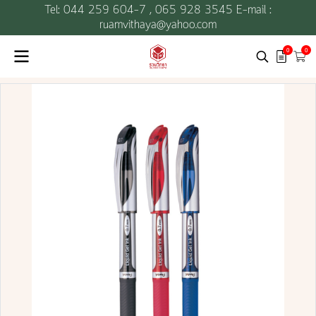
Tel: 044 259 604-7 ,
065 928 3545 E-mail :
ruamvithaya@yahoo.com
0
0