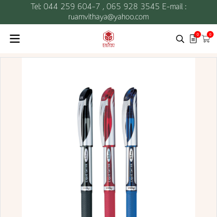
Tel: 044 259 604-7 ,
065 928 3545 E-mail :
ruamvithaya@yahoo.com
0
0