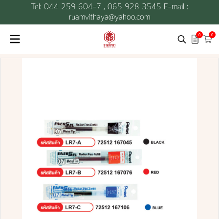
Tel: 044 259 604-7 ,
065 928 3545 E-mail :
ruamvithaya@yahoo.com
0
0