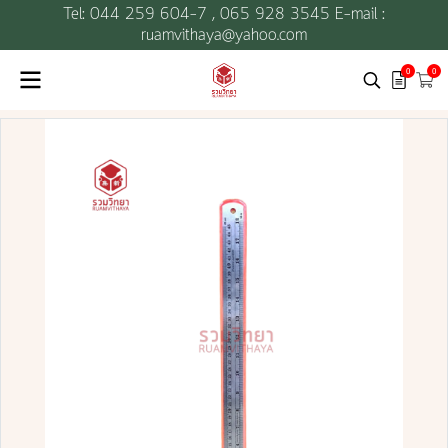
Tel: 044 259 604-7 ,
065 928 3545 E-mail :
ruamvithaya@yahoo.com
0
0