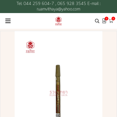
Tel: 044 259 604-7 ,
065 928 3545 E-mail :
ruamvithaya@yahoo.com
0
0