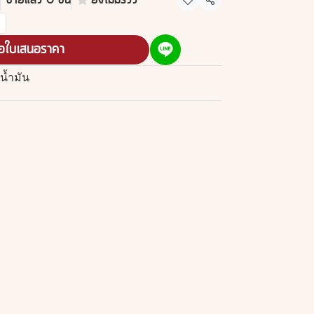
ขายแล้ว 0 ชิ้น
ยังไม่มีรีวิว
แชร์
อใบเสนอราคา
น้ำมัน