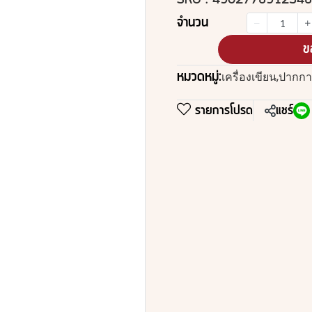
SKU : 4902778912348
จำนวน
ข
หมวดหมู่:
เครื่องเขียน
,
ปากกา
รายการโปรด
แชร์