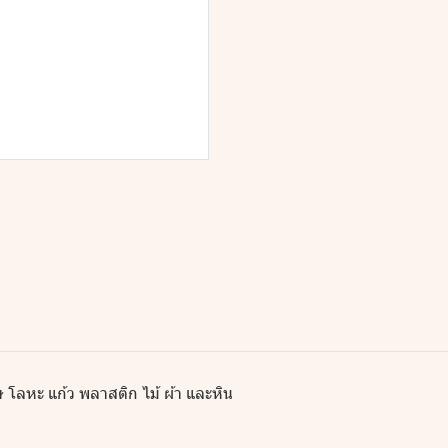
โลหะ แก้ว พลาสติก ไม้ ผ้า และหิน