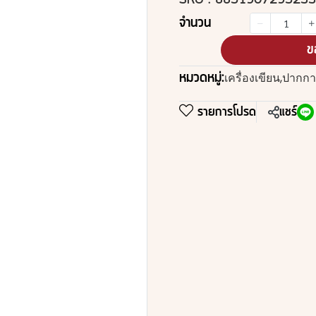
SKU : 8851907295233
จำนวน
ข
หมวดหมู่:
เครื่องเขียน
,
ปากกา
รายการโปรด
แชร์