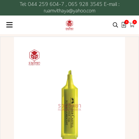
Tel: 044 259 604-7 ,
065 928 3545 E-mail :
ruamvithaya@yahoo.com
0
0