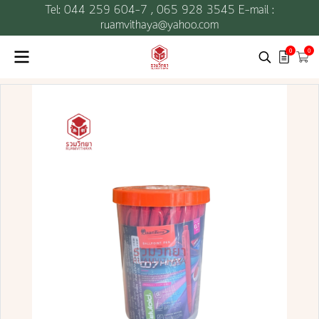
Tel: 044 259 604-7 ,
065 928 3545 E-mail :
ruamvithaya@yahoo.com
0
0