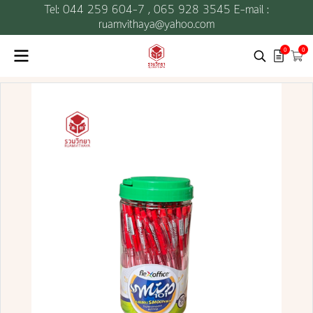
Tel: 044 259 604-7 ,
065 928 3545 E-mail :
ruamvithaya@yahoo.com
0
0