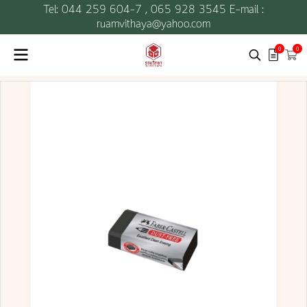
Tel: 044 259 604-7 ,
065 928 3545 E-mail :
ruamvithaya@yahoo.com
0
0