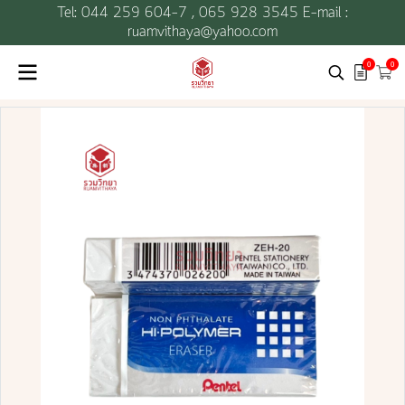
Tel: 044 259 604-7 ,
065 928 3545 E-mail :
ruamvithaya@yahoo.com
0
0