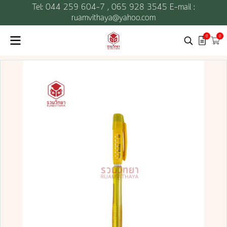
Tel: 044 259 604-7 ,
065 928 3545 E-mail :
ruamvithaya@yahoo.com
0
0