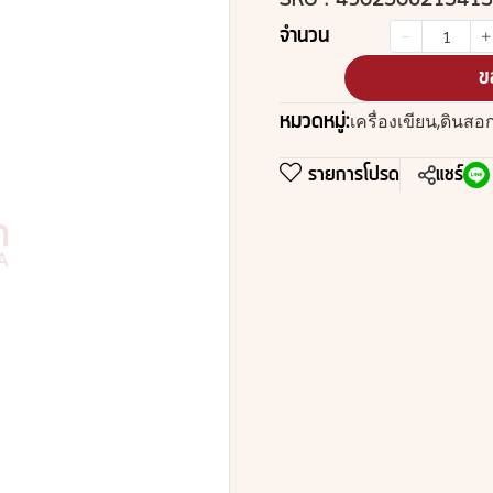
SKU : 4902506215413
จำนวน
ข
หมวดหมู่:
เครื่องเขียน
,
ดินสอ
รายการโปรด
แชร์