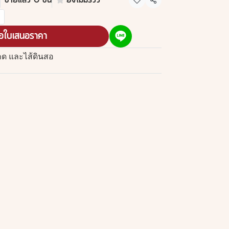
ขายแล้ว 0 ชิ้น
ยังไม่มีรีวิว
แชร์
อใบเสนอราคา
กด และไส้ดินสอ