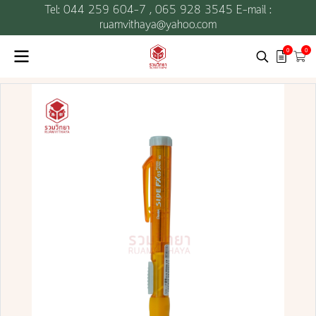
Tel: 044 259 604-7 ,
065 928 3545 E-mail :
ruamvithaya@yahoo.com
0
0