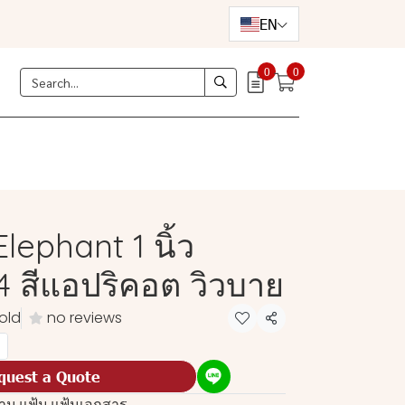
EN
0
0
Elephant 1 นิ้ว
 สีแอปริคอต วิวบาย
old
no reviews
Share
quest a Quote
งาน
,
แฟ้ม
,
แฟ้มเอกสาร