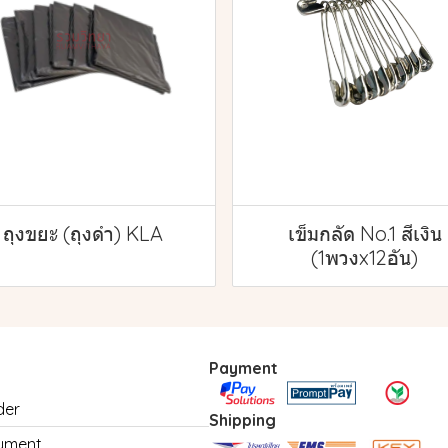
ถุงขยะ (ถุงดำ) KLA
เข็มกลัด No.1 สีเงิน
(1พวงx12อัน)
Payment
der
Shipping
yment