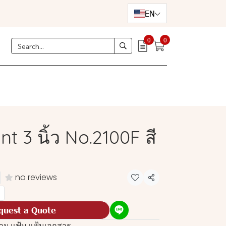
EN
0
0
t 3 นิ้ว No.2100F สี
d
no reviews
Share
quest a Quote
งาน
,
แฟ้ม
,
แฟ้มเอกสาร