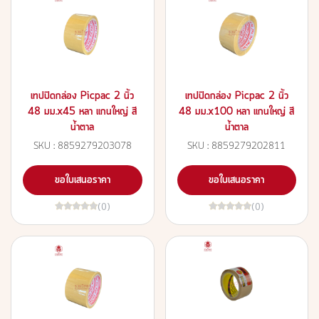
เทปปิดกล่อง Picpac 2 นิ้ว
เทปปิดกล่อง Picpac 2 นิ้ว
48 มม.x45 หลา แกนใหญ่ สี
48 มม.x100 หลา แกนใหญ่ สี
น้ำตาล
น้ำตาล
SKU : 8859279203078
SKU : 8859279202811
ขอใบเสนอราคา
ขอใบเสนอราคา
(0)
(0)