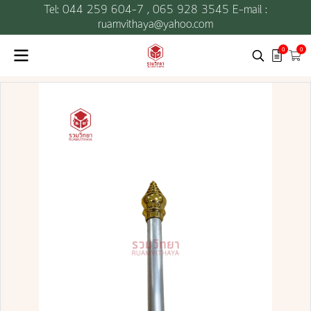
Tel: 044 259 604-7 ,
065 928 3545 E-mail :
ruamvithaya@yahoo.com
0
0