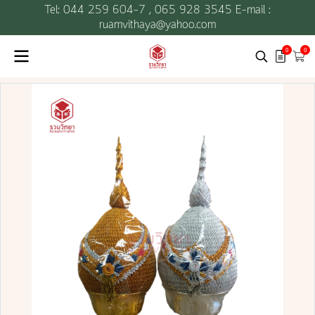
Tel: 044 259 604-7 ,
065 928 3545 E-mail :
ruamvithaya@yahoo.com
0
0