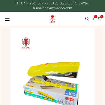
Tel: 044 259 604-7 ,
065 928 3545 E-mail :
ruamvithaya@yahoo.com
0
0