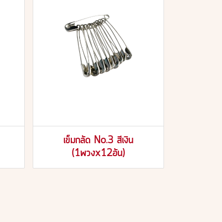
เข็มกลัด No.3 สีเงิน
(1พวงx12อัน)