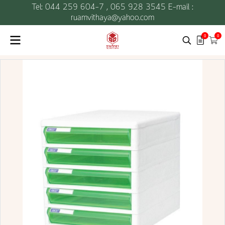
Tel: 044 259 604-7 ,
065 928 3545 E-mail :
ruamvithaya@yahoo.com
0
0