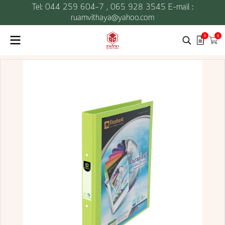
Tel: 044 259 604-7 ,
065 928 3545 E-mail :
ruamvithaya@yahoo.com
0
0