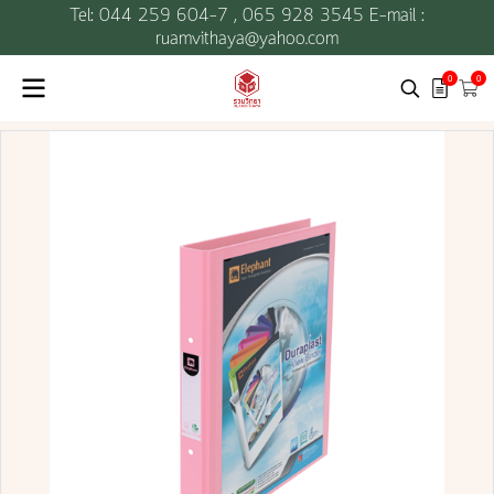
Tel: 044 259 604-7 ,
065 928 3545 E-mail :
ruamvithaya@yahoo.com
0
0