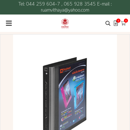
Tel: 044 259 604-7 ,
065 928 3545 E-mail :
ruamvithaya@yahoo.com
0
0