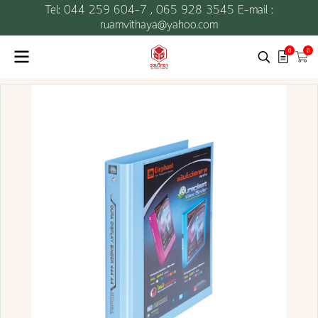
Tel: 044 259 604-7 ,
065 928 3545 E-mail :
ruamvithaya@yahoo.com
0
0