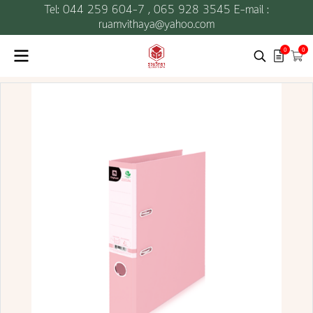
Tel: 044 259 604-7 ,
065 928 3545 E-mail :
ruamvithaya@yahoo.com
0
0