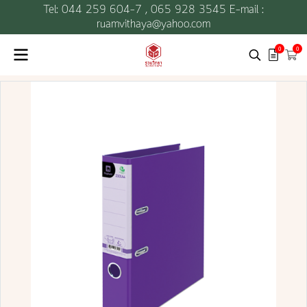
Tel: 044 259 604-7 ,
065 928 3545 E-mail :
ruamvithaya@yahoo.com
0
0